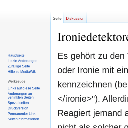
Seite
Diskussion
Ironiedetektor
Zur
Zur
Es gehört zu den 
Hauptseite
Navigation
Suche
Letzte Änderungen
springen
springen
Zufällige Seite
oder Ironie mit e
Hilfe zu MediaWiki
Werkzeuge
kennzeichnen (bel
Links auf diese Seite
Änderungen an
</ironie>"). Aller
verlinkten Seiten
Spezialseiten
Druckversion
Reagiert jemand a
Permanenter Link
Seiten­informationen
nicht als solcher 