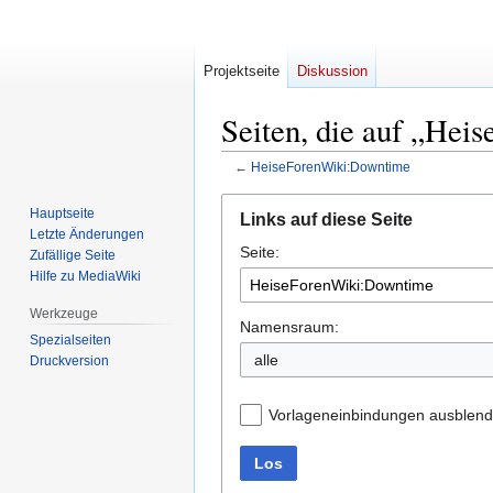
Projektseite
Diskussion
Seiten, die auf „Hei
←
HeiseForenWiki:Downtime
Zur
Zur
Hauptseite
Links auf diese Seite
Navigation
Suche
Letzte Änderungen
Seite:
springen
springen
Zufällige Seite
Hilfe zu MediaWiki
Werkzeuge
Namensraum:
Spezialseiten
Druckversion
Vorlageneinbindungen ausblen
Los