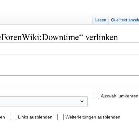
Lesen
Quelltext anze
seForenWiki:Downtime“ verlinken
Auswahl umkehren
den
Links ausblenden
Weiterleitungen ausblenden