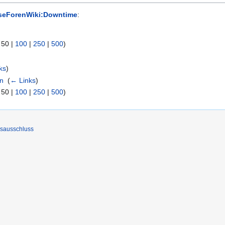
seForenWiki:Downtime
:
|
50
|
100
|
250
|
500
)
ks
)
on
‎
(
← Links
)
|
50
|
100
|
250
|
500
)
sausschluss