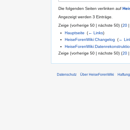
Die folgenden Seiten verlinken auf
Hei
Angezeigt werden 3 Einträge.
Zeige (
vorherige 50
|
nächste 50
) (
20
Hauptseite
‎
(
← Links
)
HeiseForenWiki:Changelog
‎
(
← Lin
HeiseForenWiki:Datenrekonstrukti
Zeige (
vorherige 50
|
nächste 50
) (
20
Datenschutz
Über HeiseForenWiki
Haftung