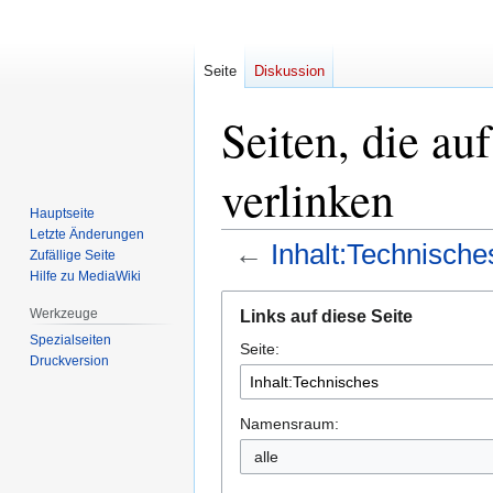
Seite
Diskussion
Seiten, die au
verlinken
Hauptseite
Letzte Änderungen
←
Inhalt:Technische
Zufällige Seite
Hilfe zu MediaWiki
Zur
Zur
Werkzeuge
Links auf diese Seite
Navigation
Suche
Spezialseiten
Seite:
springen
springen
Druckversion
Namensraum: